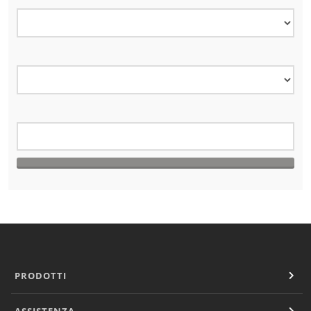
Lavaggio
Settori
Rete commerciale
Localizzatori
Assistenza
TROVA CENTRO ASSISTENZA
Registrazione garanzia
KitchenCare
Notizie
Risorse
Motore di ricerca documenti
Video
Masterclass e Corsi Tecnici
About Us
Contatto
PRODOTTI