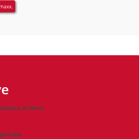
 maxx.
ve
 cottura al forno
nguardia