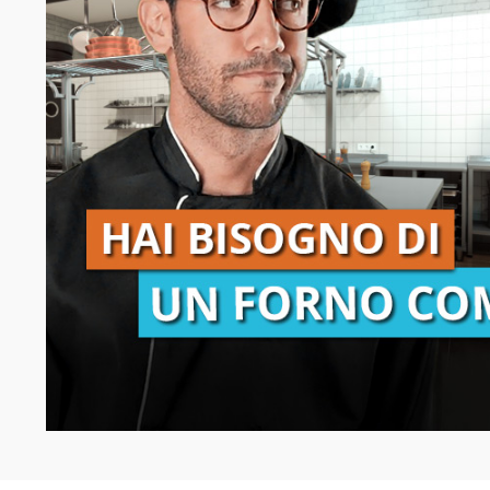
Raffreddamento e abbattimento
Lavaggio
Settori
Rete commerciale
Localizzatori
Assistenza
TROVA CENTRO ASSISTENZA
Registrazione garanzia
KitchenCare
Notizie
Risorse
Motore di ricerca documenti
Video
Masterclass e Corsi Tecnici
About Us
Contatto