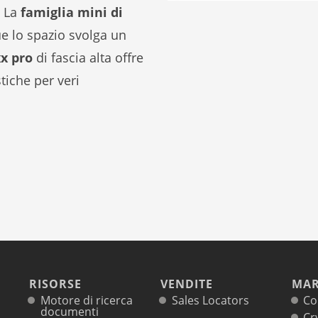
. La
famiglia mini di
e lo spazio svolga un
x pro
di fascia alta offre
tiche per veri
RISORSE
VENDITE
MAR
Motore di ricerca
Sales Locators
Co
documenti
Cr