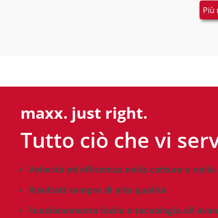
Più
maxx. just right.
Tutto ciò che vi ser
Velocità ed efficienza nella cottura e nella
Risultati sempre di alta qualità
Funzionamento facile e tecnologia all’ava