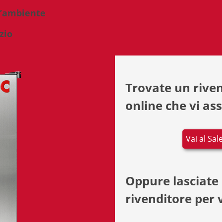
 l’ambiente
zio
Trovate un riven
online che vi ass
Vai al Sa
Oppure lasciate
rivenditore per v