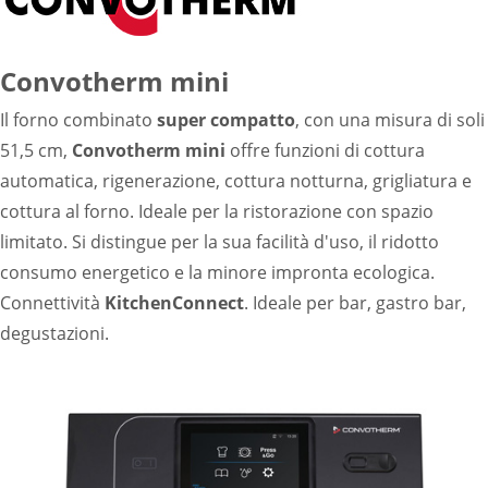
Lavaggio
Settori
Rete commerciale
Convotherm mini
Localizzatori
Il forno combinato
super compatto
, con una misura di soli
Assistenza
51,5 cm,
Convotherm mini
offre funzioni di cottura
TROVA CENTRO ASSISTENZA
Registrazione garanzia
automatica, rigenerazione, cottura notturna, grigliatura e
KitchenCare
cottura al forno. Ideale per la ristorazione con spazio
Notizie
limitato. Si distingue per la sua facilità d'uso, il ridotto
Risorse
consumo energetico e la minore impronta ecologica.
Motore di ricerca documenti
Connettività
KitchenConnect
. Ideale per bar, gastro bar,
Video
degustazioni.
Masterclass e Corsi Tecnici
About Us
Contatto